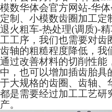
模数华体会官方网站-华体会h
定制、小模数齿圈加工定
退火粗车-热处理(调质)-
工工序，我们也需要对齿圈、华
齿轴的粗糙程度降低，我
通过改善材料的切削性能
中，也可以增加插齿胎具
于大规格的齿圈、齿轴、华体会
都是需要经过加工工艺研
产。