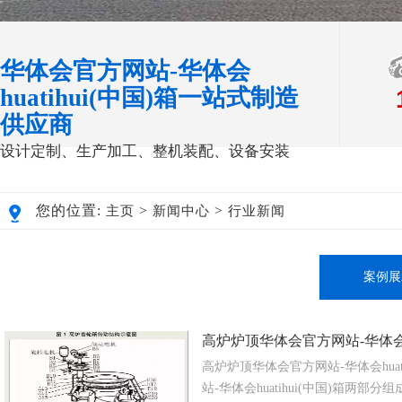
华体会官方网站-华体会
huatihui(中国)箱一站式制造
供应商
设计定制、生产加工、整机装配、设备安装
您的位置:
>
>
主页
新闻中心
行业新闻
案例展
高炉炉顶华体会官方网站-华体会hu
高炉炉顶华体会官方网站-华体会huat
站-华体会huatihui(中国)箱两