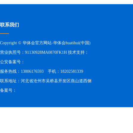
联系我们
Copyright © 华体会官方网站-华体会huatihui(中国)
营业执照号：91130928MA0870FK1H 技术支持：
公安备案号：
服务热线：13806176593 手机：18202581339
联系地址：河北省沧州市吴桥县开发区燕山道西侧
备案号：